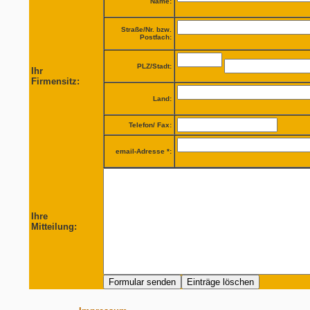
Name:
Straße/Nr. bzw.
Postfach:
PLZ/Stadt:
Ihr
Firmensitz:
Land:
Telefon/ Fax:
email-Adresse *:
Ihre
Mitteilung: